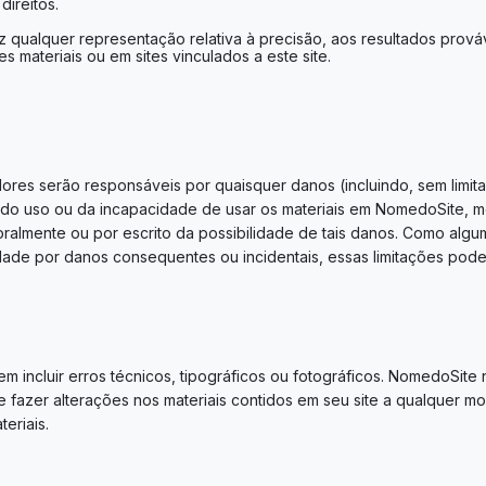
direitos.
qualquer representação relativa à precisão, aos resultados prováve
s materiais ou em sites vinculados a este site.
s serão responsáveis ​​por quaisquer danos (incluindo, sem limit
s do uso ou da incapacidade de usar os materiais em NomedoSite,
ralmente ou por escrito da possibilidade de tais danos. Como algu
lidade por danos consequentes ou incidentais, essas limitações pod
m incluir erros técnicos, tipográficos ou fotográficos. NomedoSite 
 fazer alterações nos materiais contidos em seu site a qualquer m
eriais.