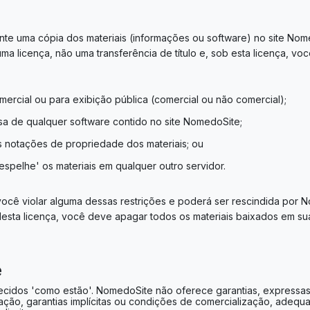
e uma cópia dos materiais (informações ou software) no site Nomed
ma licença, não uma transferência de título e, sob esta licença, v
omercial ou para exibição pública (comercial ou não comercial);
rsa de qualquer software contido no site NomedoSite;
as notações de propriedade dos materiais; ou
'espelhe' os materiais em qualquer outro servidor.
 você violar alguma dessas restrições e poderá ser rescindida por
desta licença, você deve apagar todos os materiais baixados em su
e
ecidos 'como estão'. NomedoSite não oferece garantias, expressas o
mitação, garantias implícitas ou condições de comercialização, adeq